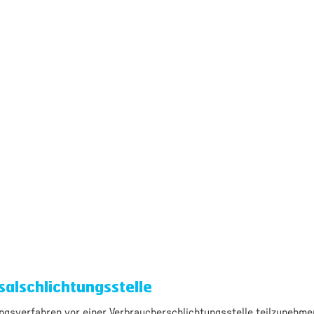
al­schlichtungs­stelle
gungsverfahren vor einer Verbraucherschlichtungsstelle teilzunehme