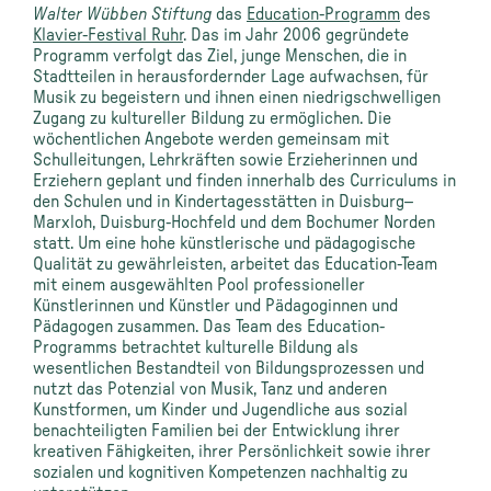
Walter Wübben Stiftung
das
Education-Programm
des
Klavier-Festival Ruhr
.
Das
im Jahr
2006
ge
gründete
Programm
verfolgt das Ziel, junge Menschen, die in
Stadtteilen in herausfordernder Lage aufwachsen, für
Musik zu begeistern und ihnen einen niedrigschwelligen
Zugang zu kultureller Bildung zu ermöglichen.
Die
wöchentlichen Angebote werden
gemeinsam
mit
Schulleitungen, Lehrkräften
sowie
Erzieherinnen
und
Erziehern
geplant und finden innerhalb des Curriculums in
den Schulen und in Kindertagesstätten
in Duisburg
–
Marxloh, Duisburg-Hochfeld und
dem Bochumer Norden
statt.
Um eine hohe künstlerische und pädagogische
Qualität zu gewährleisten, arbeitet das Education-Team
mit einem ausgewählten Pool professioneller
Künstler
innen
und Künstler
und Pädagog
inn
en und
Pädagog
en
zusammen
.
Das Team
des Education-
Programm
s
betrachte
t k
ulturelle Bildung als
wesentlich
e
n
Bestandteil von Bildungsprozessen
und
nutzt das Potenzial von Musik, Tanz und anderen
Kunstformen, um Kinder
und Jugendliche
aus sozial
benachteiligten
Familien
bei der Entwicklung ihrer
kreativen Fähigkeiten, ihrer Persönlichkeit sowie ihrer
sozialen und kognitiven Kompetenzen nachhaltig zu